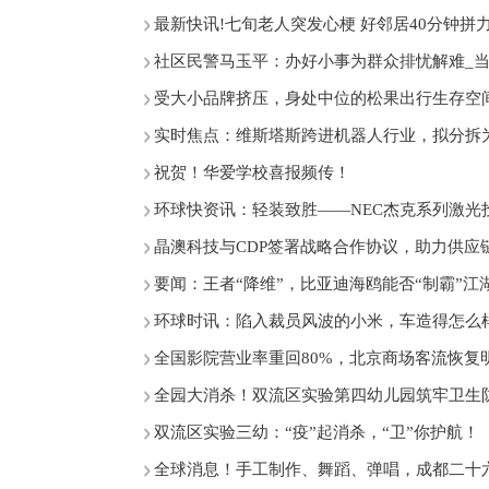
最新快讯!七旬老人突发心梗 好邻居40分钟拼
社区民警马玉平：办好小事为群众排忧解难_
受大小品牌挤压，身处中位的松果出行生存空
实时焦点：维斯塔斯跨进机器人行业，拟分拆
祝贺！华爱学校喜报频传！
环球快资讯：轻装致胜——NEC杰克系列激光
晶澳科技与CDP签署战略合作协议，助力供应
要闻：王者“降维”，比亚迪海鸥能否“制霸”江
环球时讯：陷入裁员风波的小米，车造得怎么
全国影院营业率重回80%，北京商场客流恢复
全园大消杀！双流区实验第四幼儿园筑牢卫生防
双流区实验三幼：“疫”起消杀，“卫”你护航！
全球消息！手工制作、舞蹈、弹唱，成都二十