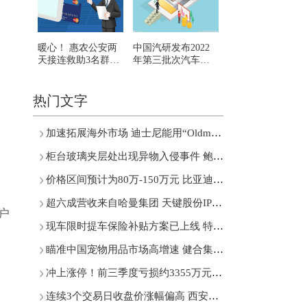
暖心！ 惠农公安两
中国汽研发布2022
天接连救助3名群众
年第三批次汽车指
每日快讯
数测评结果
热门文字
加速拓展海外市场 迪士尼能用“Oldmoney”主题公园续写神话吗？
柜台玻璃夹层处出现异物入侵事件 鲍师傅糕点致歉
价格区间预计为80万-150万元 比亚迪开始“仰望星空”
超六成营收来自哈曼集团 天键股份IPO最终能否过关？
户
现车限时提车保险补贴方案已上线 特斯拉再打降价牌
瞄准中国宠物用品市场高增速 健合集团引入“Zesty Paws快乐一爪”
冲上涨停！前三季度亏损约3355万元 乾景园林多次筹划易主
连续3个交易日收盘价涨幅偏高 西安饮食回应股票交易异常波动