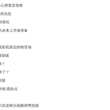
力心肺复苏急救
当前信息
间堪忧
为未来上市做准备
投影机新品惊艳登场
链脱碳
湖？
样了？
明显
线:观热点
六幼龙树分园教师秀技能