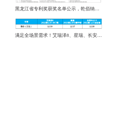
黑龙江省专利奖获奖名单公示，乾佰纳被授予银奖！
满足全场景需求！艾瑞泽8、星瑞、长安UNI-V同台竞技你选谁