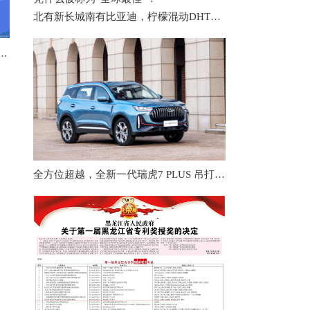
北有新长城南有比亚迪，柠檬混动DHT凭什么被称为“全球最佳”？
规模为30524亿美元 黄金储备6264万盎司
全方位超越，全新一代瑞虎7 PLUS 吊打本田CR-V