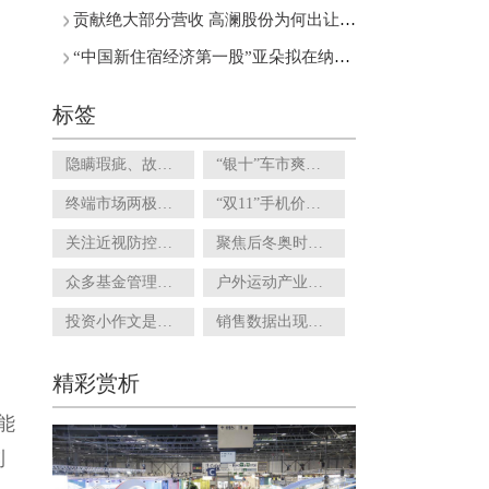
贡献绝大部分营收 高澜股份为何出让东莞硅翔控股权？
“中国新住宿经济第一股”亚朵拟在纳斯达克挂牌上市
标签
隐瞒瑕疵、故意夸大……玉石等小众直播还能跑出来吗?
“银十”车市爽约！10月乘用车市场零售量环比下滑4.3%
终端市场两极分化明显 供销社能成为区域型酒企的最佳助攻吗？
“双11”手机价格跳水 厂商如何刺激手机用户换机欲望？
关注近视防控市场：OK镜集采提上日程 离焦软镜等竞品涌现
聚焦后冬奥时代：国家高山滑雪中心雪场预告月底开板
众多基金管理人争相发行 震荡市下短债基金受追捧
户外运动产业发展规划来了！拟推公建民营模式提高建设运营效率
投资小作文是口毒鸡汤 作者大多存在灰色利益
销售数据出现负增长 设计本土化的阿迪达斯还能翻身吗？
精彩赏析
能
到