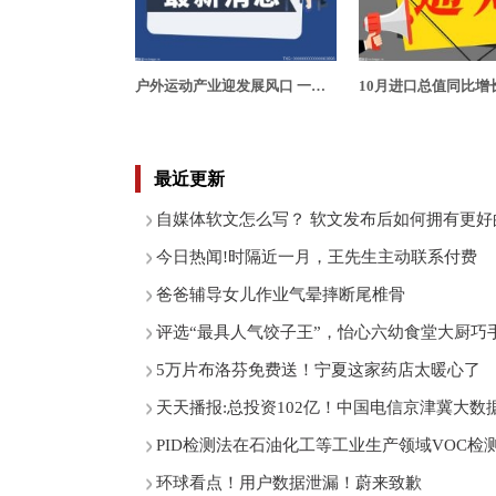
户外运动产业迎发展风口 一幅“五区三带”空间布局拉开大幕
最近更新
自媒体软文怎么写？ 软文发布后如何拥有更好
今日热闻!时隔近一月，王先生主动联系付费
爸爸辅导女儿作业气晕摔断尾椎骨
评选“最具人气饺子王”，怡心六幼食堂大厨巧
5万片布洛芬免费送！宁夏这家药店太暖心了
天天播报:总投资102亿！中国电信京津冀大
PID检测法在石油化工等工业生产领域VOC检
环球看点！用户数据泄漏！蔚来致歉