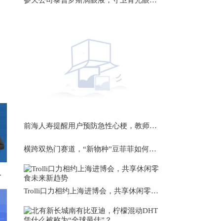
参天公司泰普罗斯滴眼液，守卫青光眼患者眼部健康
前海人寿提醒用户预防急性心梗，教师陈琳用新颖教学让学生爱上课堂
横跨双热门赛道，“新物种”豆菲菲如何引爆市场？
祭出诸多“新招”
Trolli口力相约上海进博会，共享休闲零食未来新趋势