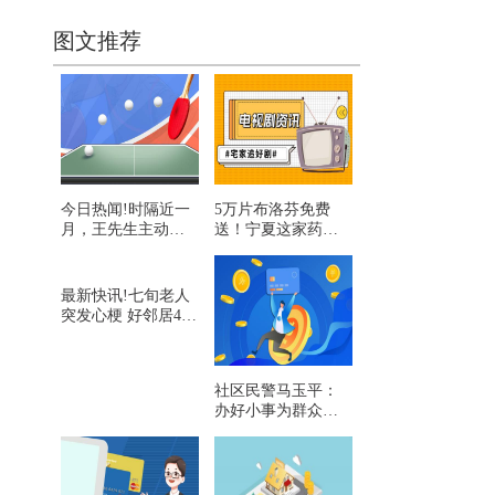
图文推荐
今日热闻!时隔近一
5万片布洛芬免费
月，王先生主动联
送！宁夏这家药店
系付费
太暖心了
最新快讯!七旬老人
突发心梗 好邻居40
分钟拼力心肺复苏
急救
社区民警马玉平：
办好小事为群众排
忧解难_当前信息